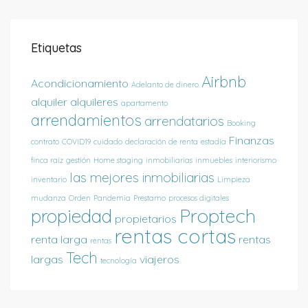
Etiquetas
Airbnb
Acondicionamiento
Adelanto de dinero
alquiler
alquileres
apartamento
arrendamientos
arrendatarios
Booking
Finanzas
contrato
COVID19
cuidado
declaración de renta
estadía
finca raíz
gestión
Home staging
inmobiliarias
inmuebles
interiorismo
las mejores inmobiliarias
inventario
Limpieza
mudanza
Orden
Pandemia
Prestamo
procesos digitales
Proptech
propiedad
propietarios
rentas cortas
renta larga
rentas
rentas
Tech
largas
viajeros
tecnología