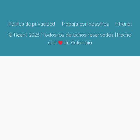
Política de privacidad
Trabaja con nosotros
Intranet
© Reenti 2026 | Todos los derechos reservados | Hecho
con
en Colombia