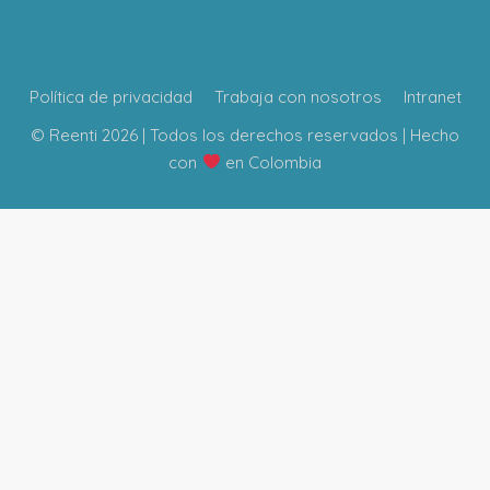
Política de privacidad
Trabaja con nosotros
Intranet
© Reenti 2026 | Todos los derechos reservados | Hecho
con
en Colombia