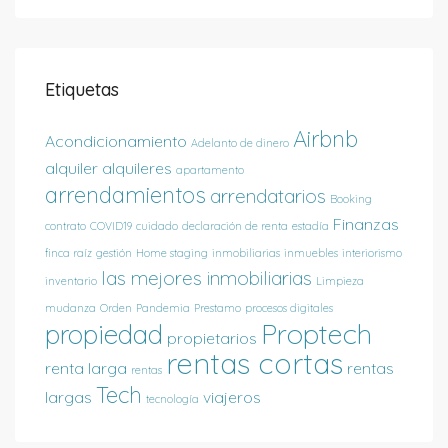
Etiquetas
Airbnb
Acondicionamiento
Adelanto de dinero
alquiler
alquileres
apartamento
arrendamientos
arrendatarios
Booking
Finanzas
contrato
COVID19
cuidado
declaración de renta
estadía
finca raíz
gestión
Home staging
inmobiliarias
inmuebles
interiorismo
las mejores inmobiliarias
inventario
Limpieza
mudanza
Orden
Pandemia
Prestamo
procesos digitales
Proptech
propiedad
propietarios
rentas cortas
renta larga
rentas
rentas
Tech
largas
viajeros
tecnología