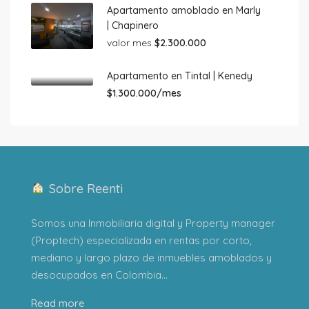
Apartamento amoblado en Marly
| Chapinero
valor mes
$2.300.000
Apartamento en Tintal | Kenedy
$1.300.000/mes
Sobre Reenti
Somos una Inmobiliaria digital y Property manager
(Proptech) especializada en rentas por corto,
mediano y largo plazo de inmuebles amoblados y
desocupados en Colombia...
Read more