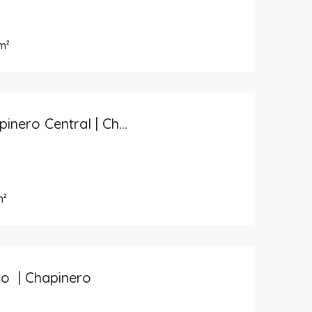
m²
Apartamento Chapinero Central | Chapinero
m²
ro | Chapinero