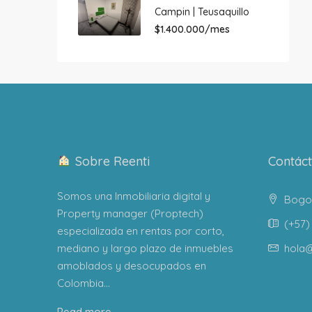
Campin | Teusaquillo
$1.400.000/mes
Sobre Reenti
Contác
Somos una Inmobiliaria digital y
Bogot
Property manager (Proptech)
(+57) 
especializada en rentas por corto,
mediano y largo plazo de inmuebles
hola@
amoblados y desocupados en
Colombia...
Read more