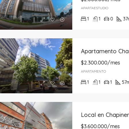
APARTAESTUDIO
1
1
0
37
$2.300.000/mes
APARTAMENTO
1
1
1
57
Local en Chapine
$3.600.000/mes