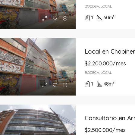
BODEGA, LOCAL
1
60
m²
Local en Chapine
$2.200.000/mes
BODEGA, LOCAL
1
48
m²
$2.500.000/mes