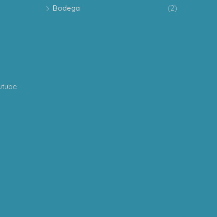
Bodega
(2)
utube