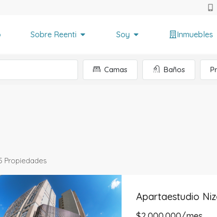
o
Sobre Reenti
Soy
Inmuebles
Camas
Baños
P
5 Propiedades
Apartaestudio Niz
$2.000.000/mes