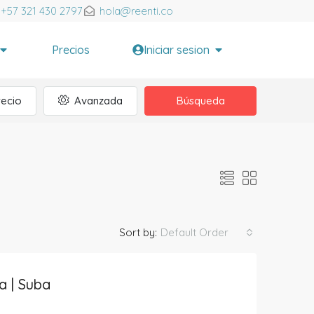
+57 321 430 2797
hola@reenti.co
Precios
Iniciar sesion
recio
Avanzada
Búsqueda
Default Order
Sort by:
a | Suba