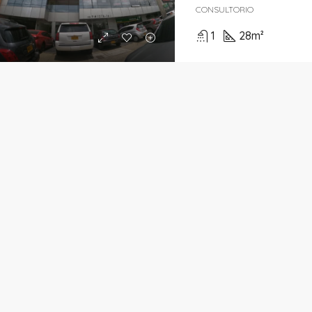
CONSULTORIO
1
28
m²