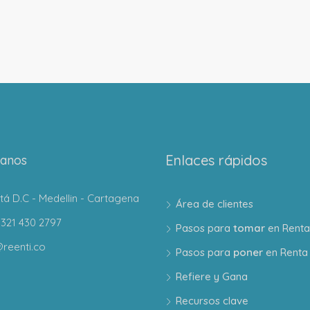
Enlaces rápidos
tanos
á D.C - Medellin - Cartagena
Área de clientes
321 430 2797
Pasos para
tomar
en Renta
reenti.co
Pasos para
poner
en Renta
Refiere y Gana
Recursos clave