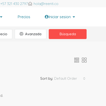
+57 321 430 2797
hola@reenti.co
Precios
Iniciar sesion
recio
Avanzada
Búsqueda
Default Order
Sort by:
d.