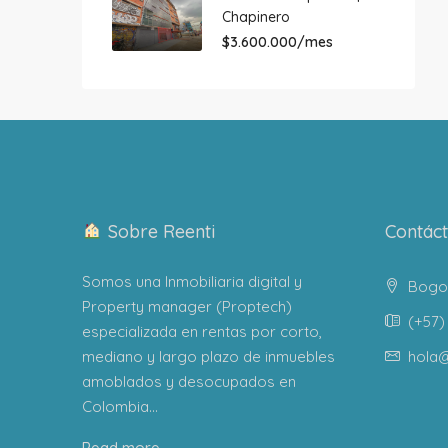
Chapinero
$3.600.000/mes
Sobre Reenti
Contác
Somos una Inmobiliaria digital y
Bogot
Property manager (Proptech)
(+57) 
especializada en rentas por corto,
mediano y largo plazo de inmuebles
hola@
amoblados y desocupados en
Colombia...
Read more