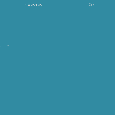
Bodega
(2)
utube