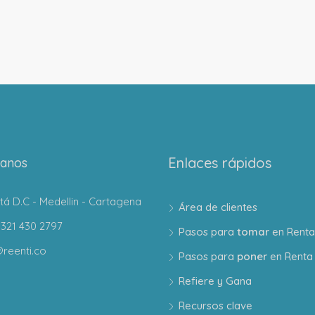
Enlaces rápidos
tanos
á D.C - Medellin - Cartagena
Área de clientes
321 430 2797
Pasos para
tomar
en Renta
reenti.co
Pasos para
poner
en Renta
Refiere y Gana
Recursos clave