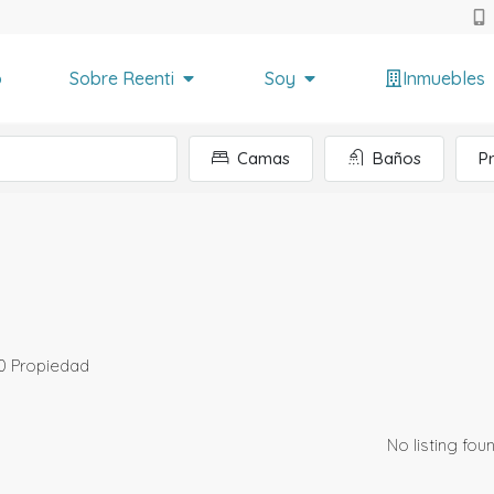
o
Sobre Reenti
Soy
Inmuebles
Camas
Baños
P
0 Propiedad
No listing foun