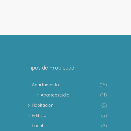
Tipos de Propiedad
Apartamento
(15)
Apartaestudio
(11)
Habitación
(5)
Edificio
(3)
Local
(2)