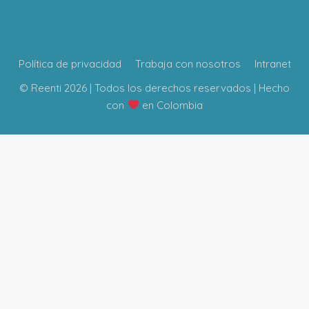
Política de privacidad
Trabaja con nosotros
Intranet
© Reenti 2026 | Todos los derechos reservados | Hecho
con
en Colombia