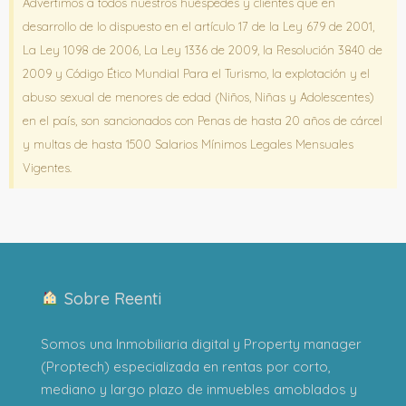
Advertimos a todos nuestros huéspedes y clientes que en
desarrollo de lo dispuesto en el artículo 17 de la Ley 679 de 2001,
La Ley 1098 de 2006, La Ley 1336 de 2009, la Resolución 3840 de
2009 y Código Ético Mundial Para el Turismo, la explotación y el
abuso sexual de menores de edad (Niños, Niñas y Adolescentes)
en el país, son sancionados con Penas de hasta 20 años de cárcel
y multas de hasta 1500 Salarios Mínimos Legales Mensuales
Vigentes.
Sobre Reenti
Somos una Inmobiliaria digital y Property manager
(Proptech) especializada en rentas por corto,
mediano y largo plazo de inmuebles amoblados y