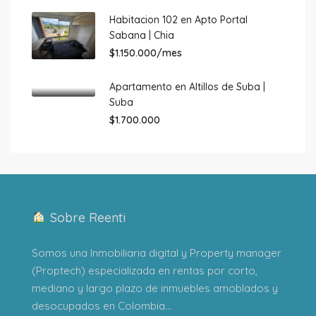
Habitacion 102 en Apto Portal
Sabana | Chia
$1.150.000/mes
Apartamento en Altillos de Suba |
Suba
$1.700.000
Sobre Reenti
Somos una Inmobiliaria digital y Property manager
(Proptech) especializada en rentas por corto,
mediano y largo plazo de inmuebles amoblados y
desocupados en Colombia...